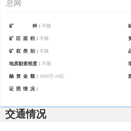
息网
矿 种：
不限
矿 区 面 积：
不限
矿 权 类 别：
不限
地质勘查程度：
不限
融 资 金 额：
1000万-10亿
证 照 情 况：
交通情况