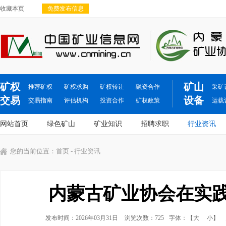
收藏本页
免费发布信息
矿权
矿山
推荐矿权
矿权求购
矿权转让
融资合作
采矿
交易
设备
交易指南
评估机构
投资合作
矿权政策
运载
网站首页
绿色矿山
矿业知识
招聘求职
行业资讯
您的当前位置：
首页
- 行业资讯
内蒙古矿业协会在实
发布时间：2026年03月31日
浏览次数：725
字体：【
大
小
】