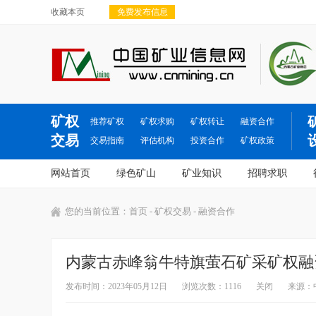
收藏本页
免费发布信息
矿权
推荐矿权
矿权求购
矿权转让
融资合作
交易
交易指南
评估机构
投资合作
矿权政策
网站首页
绿色矿山
矿业知识
招聘求职
您的当前位置：
首页
-
矿权交易
- 融资合作
内蒙古赤峰翁牛特旗萤石矿采矿权融
发布时间：2023年05月12日
浏览次数：1116
关闭
来源：