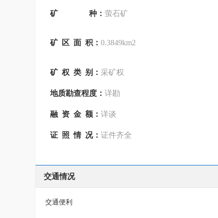
矿 种：
萤石矿
矿 区 面 积：
0.3849km2
矿 权 类 别：
采矿权
地质勘查程度：
详勘
融 资 金 额：
详谈
证 照 情 况：
证件齐全
交通情况
交通便利