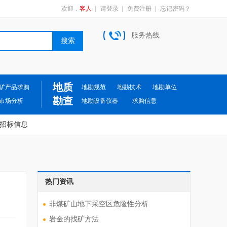
欢迎，
客人
|
请登录
|
免费注册
|
忘记密码？
服务热线
地质
矿产品求购
地勘规范
地勘技术
地勘单位
勘查
市场分析
地勘设备仪器
求购信息
招标信息
热门资讯
非煤矿山地下采空区危险性分析
岩金的找矿方法