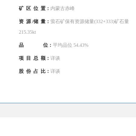
矿 区 位 置：
内蒙古赤峰
资 源 /储 量：
萤石矿保有资源储量(332+333)矿石量
215.35kt
品 位：
平均品位 54.43%
项 目 总 额：
详谈
股 份 占 比：
详谈