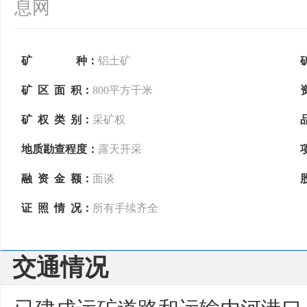
息网
矿 种：
铝土矿
矿 区 面 积：
800平方千米
矿 权 类 别：
采矿权
地质勘查程度：
露天开采
融 资 金 额：
面谈
证 照 情 况：
所有手续齐全
交通情况