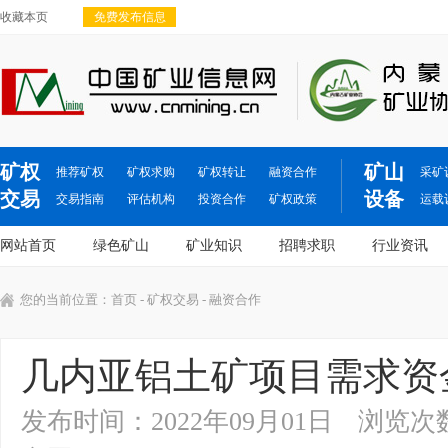
收藏本页
免费发布信息
矿权
矿山
推荐矿权
矿权求购
矿权转让
融资合作
采矿
交易
设备
交易指南
评估机构
投资合作
矿权政策
运载
网站首页
绿色矿山
矿业知识
招聘求职
行业资讯
您的当前位置：
首页
-
矿权交易
- 融资合作
几内亚铝土矿项目需求资
发布时间：2022年09月01日
浏览次数