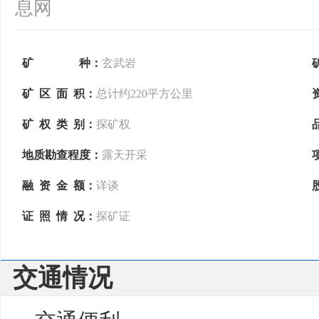
息网
矿 种：
玄武岩
矿 区 面 积：
总计约220平方公里
矿 权 类 别：
探矿权
地质勘查程度：
露天开采
融 资 金 额：
详谈
证 照 情 况：
探矿证
交通情况