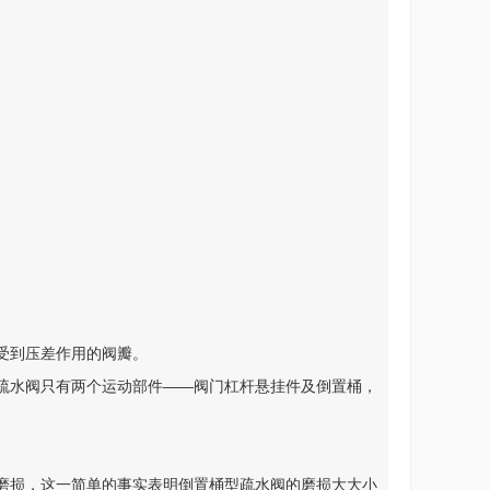
受到压差作用的阀瓣。
疏水阀只有两个运动部件――阀门杠杆悬挂件及倒置桶，
磨损，这一简单的事实表明倒置桶型疏水阀的磨损大大小