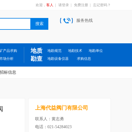
欢迎，
客人
|
请登录
|
免费注册
|
忘记密码？
服务热线
地质
矿产品求购
地勘规范
地勘技术
地勘单位
勘查
市场分析
地勘设备仪器
求购信息
招标信息
上海代益阀门有限公司
阀
联系人：黄志勇
电话：021-54284023