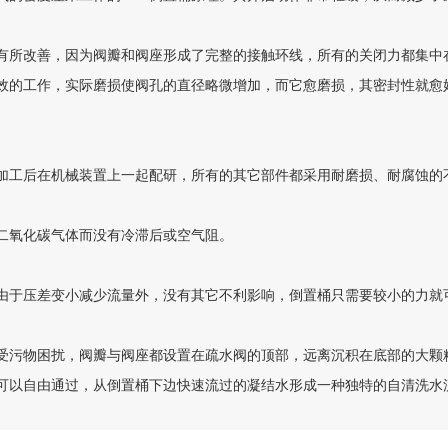
有所改善，因为阀瓣和阀座形成了完整的接触环线，所有的关闭力都集中
效的工作，实际磨损使阀孔的直径略微增加，而它愈磨损，其密封性就愈
加工后在机械装置上一起配研，所有的其它部件都采用耐磨损、耐腐蚀的
二氧化碳气体而没有冷滞后或空气阻。
由于压差变小减少流量外，没有其它不利影响，倒置桶只需要较小的力就
受污物困扰，阀瓣与阀座都设置在疏水阀的顶部，远离沉积在底部的大颗
可以自由通过，从倒置桶下边快速流过的凝结水形成一种独特的自清洗水