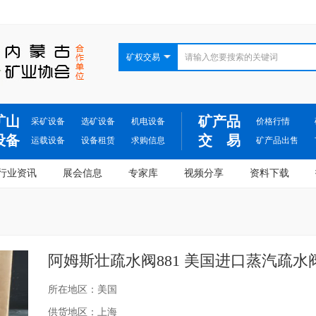
矿权交易
矿山
矿产品
采矿设备
选矿设备
机电设备
价格行情
设备
交 易
运载设备
设备租赁
求购信息
矿产品出售
行业资讯
展会信息
专家库
视频分享
资料下载
阿姆斯壮疏水阀881 美国进口蒸汽疏水
所在地区：美国
供货地区：上海