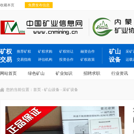
收藏本页
免费发布信息
矿权
矿山
推荐矿权
矿权求购
矿权转让
融资合作
采矿
交易
设备
交易指南
评估机构
投资合作
矿权政策
运载
网站首页
绿色矿山
矿业知识
招聘求职
行业资讯
您的当前位置：
首页
-
矿山设备
- 采矿设备