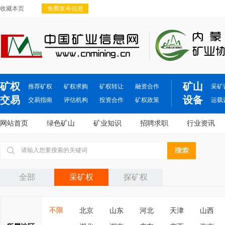
收藏本页
免费发布信息
矿权
矿山
推荐矿权
矿权求购
矿权转让
融资合作
采矿
交易
设备
交易指南
评估机构
投资合作
矿权政策
运载
网站首页
绿色矿山
矿业知识
招聘求职
行业资讯
全部
采矿权
探矿权
不限
北京
山东
河北
天津
山西